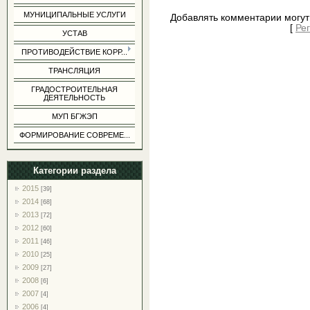
МУНИЦИПАЛЬНЫЕ УСЛУГИ
Добавлять комментарии могут
[
Ре
УСТАВ
ПРОТИВОДЕЙСТВИЕ КОРР...
ТРАНСЛЯЦИЯ
ГРАДОСТРОИТЕЛЬНАЯ
ДЕЯТЕЛЬНОСТЬ
МУП БГЖЭП
ФОРМИРОВАНИЕ СОВРЕМЕ...
Категории раздела
2015
[39]
2014
[68]
2013
[72]
2012
[60]
2011
[46]
2010
[25]
2009
[27]
2008
[6]
2007
[4]
2006
[4]