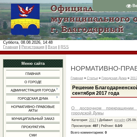
В
Суббота, 08.08.2026, 14:48
Главная
|
Регистрация
|
Вход
|
RSS
Меню сайта
НОРМАТИВНО-ПРА
ГЛАВНАЯ
Главная
»
Статьи
»
Городская Дума
»
201
О ГОРОДЕ
Решение Благодарненской
АДМИНИСТРАЦИЯ ГОРОДА
сентября 2017 года
ГОРОДСКАЯ ДУМА
НОРМАТИВНО-ПРАВОВЫЕ
О досрочном прекращении п
АКТЫ
городской Думы
МУНИЦИПАЛЬНЫЙ ЗАКАЗ
Категория
:
2017
|
Добавил
:
goradm
(25.09.
Просмотров
:
497
|
Рейтинг
:
0.0
/
0
ПРОКУРАТУРА
Всего комментариев
:
0
СМИ