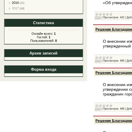
«Об утвержден
2016
[41]
2017
[49]
2016
|
Просмотров:
442
|
Доб
Статистика
Решение Благодарне
Онлайн всего:
1
Гостей:
1
Пользователей:
0
О внесении из
утвержденный 
Архив записей
2016
|
Просмотров:
480
|
Доб
Форма входа
Решение Благодарне
О внесении из
утверждении с
гражданин гор
2016
|
Просмотров:
468
|
Доб
Решение Благодарне