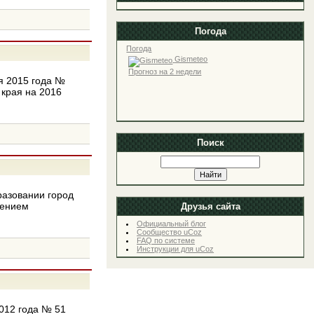
Погода
Погода
Gismeteo
Прогноз на 2 недели
я 2015 года №
 края на 2016
Поиск
разовании город
шением
Друзья сайта
Официальный блог
Сообщество uCoz
FAQ по системе
Инструкции для uCoz
012 года № 51