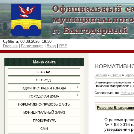
Суббота, 08.08.2026, 19:30
Главная
|
Регистрация
|
Вход
|
RSS
Меню сайта
НОРМАТИВНО
ГЛАВНАЯ
Главная
»
Статьи
»
Город
О ГОРОДЕ
В категории материалов
:
Показано материалов
:
1-
АДМИНИСТРАЦИЯ ГОРОДА
Сортировать по
:
Рейтинг
ГОРОДСКАЯ ДУМА
НОРМАТИВНО-ПРАВОВЫЕ АКТЫ
Решение Благодарне
МУНИЦИПАЛЬНЫЙ ЗАКАЗ
О рассмотрени
ПРОКУРАТУРА
№ 7-83-2016 н
СМИ
утверждении р