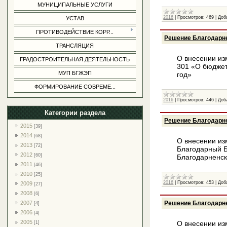
МУНИЦИПАЛЬНЫЕ УСЛУГИ
2016
|
Просмотров:
469
|
Доб
УСТАВ
ПРОТИВОДЕЙСТВИЕ КОРР...
Решение Благодарне
ТРАНСЛЯЦИЯ
О внесении из
ГРАДОСТРОИТЕЛЬНАЯ ДЕЯТЕЛЬНОСТЬ
301 «О бюджет
МУП БГЖЭП
год»
ФОРМИРОВАНИЕ СОВРЕМЕ...
2016
|
Просмотров:
446
|
Доб
Категории раздела
Решение Благодарне
2015
[39]
2014
[68]
О внесении из
2013
[72]
Благодарный Б
2012
[60]
Благодарненск
2011
[46]
2010
[25]
2016
|
Просмотров:
453
|
Доб
2009
[27]
2008
[6]
Решение Благодарне
2007
[4]
2006
[4]
2005
О внесении из
[1]