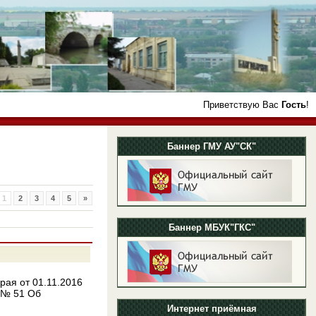
Приветствую Вас
Гость
!
Баннер ГМУ АУ"СК"
1
2
3
4
5
»
Баннер МБУК"ГКС"
рая от 01.11.2016
 № 51 Об
Интернет приёмная