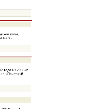
дской Думе,
да № 85
12 года № 29 «Об
ния «Почетный