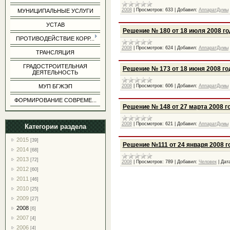
2008
|
Просмотров:
633
|
Добавил:
АппаратДумы
МУНИЦИПАЛЬНЫЕ УСЛУГИ
УСТАВ
Решение № 180 от 18 июля 2008 го
ПРОТИВОДЕЙСТВИЕ КОРР...
2008
|
Просмотров:
624
|
Добавил:
АппаратДумы
ТРАНСЛЯЦИЯ
ГРАДОСТРОИТЕЛЬНАЯ
Решение № 173 от 18 июня 2008 го
ДЕЯТЕЛЬНОСТЬ
2008
|
Просмотров:
606
|
Добавил:
АппаратДумы
МУП БГЖЭП
ФОРМИРОВАНИЕ СОВРЕМЕ...
Решение № 148 от 27 марта 2008 г
2008
|
Просмотров:
621
|
Добавил:
АппаратДумы
Категории раздела
2015
[39]
Решение №111 от 24 января 2008 г
2014
[68]
2013
[72]
2008
|
Просмотров:
789
|
Добавил:
Человек
|
Дат
2012
[60]
2011
[46]
2010
[25]
2009
[27]
2008
[6]
2007
[4]
2006
[4]