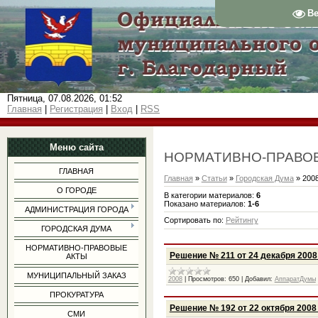
В
Пятница, 07.08.2026, 01:52
Главная
|
Регистрация
|
Вход
|
RSS
Меню сайта
НОРМАТИВНО-ПРАВО
ГЛАВНАЯ
Главная
»
Статьи
»
Городская Дума
» 200
О ГОРОДЕ
В категории материалов
:
6
Показано материалов
:
1-6
АДМИНИСТРАЦИЯ ГОРОДА
Сортировать по
:
Рейтингу
ГОРОДСКАЯ ДУМА
НОРМАТИВНО-ПРАВОВЫЕ
Решение № 211 от 24 декабря 2008
АКТЫ
МУНИЦИПАЛЬНЫЙ ЗАКАЗ
2008
|
Просмотров:
650
|
Добавил:
АппаратДумы
ПРОКУРАТУРА
Решение № 192 от 22 октября 2008
СМИ