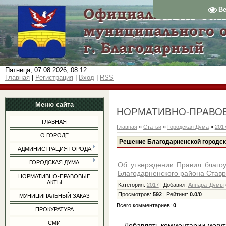
В
Пятница, 07.08.2026, 08:12
Главная
|
Регистрация
|
Вход
|
RSS
Меню сайта
НОРМАТИВНО-ПРАВО
ГЛАВНАЯ
Главная
»
Статьи
»
Городская Дума
»
201
О ГОРОДЕ
Решение Благодарненской городско
АДМИНИСТРАЦИЯ ГОРОДА
ГОРОДСКАЯ ДУМА
Об утверждении Правил благоу
Благодарненского района Ставр
НОРМАТИВНО-ПРАВОВЫЕ
АКТЫ
Категория
:
2017
|
Добавил
:
АппаратДумы
Просмотров
:
592
|
Рейтинг
:
0.0
/
0
МУНИЦИПАЛЬНЫЙ ЗАКАЗ
Всего комментариев
:
0
ПРОКУРАТУРА
СМИ
Добавлять комментарии могут