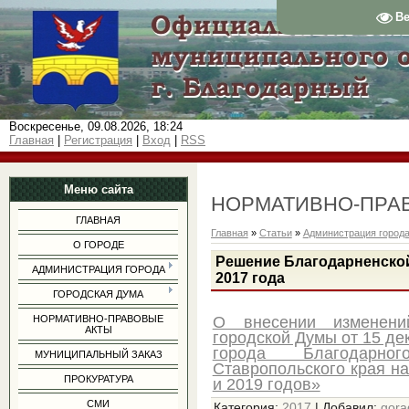
В
Воскресенье, 09.08.2026, 18:24
Главная
|
Регистрация
|
Вход
|
RSS
Меню сайта
НОРМАТИВНО-ПРА
ГЛАВНАЯ
Главная
»
Статьи
»
Администрация город
О ГОРОДЕ
Решение Благодарненской
АДМИНИСТРАЦИЯ ГОРОДА
2017 года
ГОРОДСКАЯ ДУМА
О внесении изменени
НОРМАТИВНО-ПРАВОВЫЕ
АКТЫ
городской Думы от 15 де
города Благодарног
МУНИЦИПАЛЬНЫЙ ЗАКАЗ
Ставропольского края на
ПРОКУРАТУРА
и 2019 годов»
СМИ
Категория
:
2017
|
Добавил
:
gor