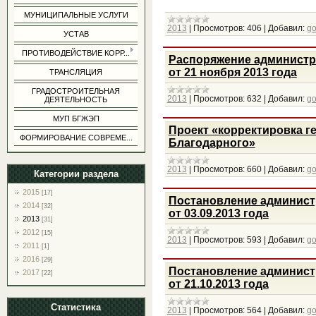
МУНИЦИПАЛЬНЫЕ УСЛУГИ
2013
|
Просмотров:
406
|
Добавил:
g
УСТАВ
ПРОТИВОДЕЙСТВИЕ КОРР...
Распоряжение администр
от 21 ноября 2013 года
ТРАНСЛЯЦИЯ
ГРАДОСТРОИТЕЛЬНАЯ
2013
|
Просмотров:
632
|
Добавил:
g
ДЕЯТЕЛЬНОСТЬ
МУП БГЖЭП
Проект «корректировка г
ФОРМИРОВАНИЕ СОВРЕМЕ...
Благодарного»
2013
|
Просмотров:
660
|
Добавил:
g
Категории раздела
2015
[17]
Постановление админист
2014
[32]
от 03.09.2013 года
2013
[31]
2012
[15]
2013
|
Просмотров:
593
|
Добавил:
g
2011
[1]
2016
[29]
Постановление админист
2017
[22]
от 21.10.2013 года
Статистика
2013
|
Просмотров:
564
|
Добавил:
g