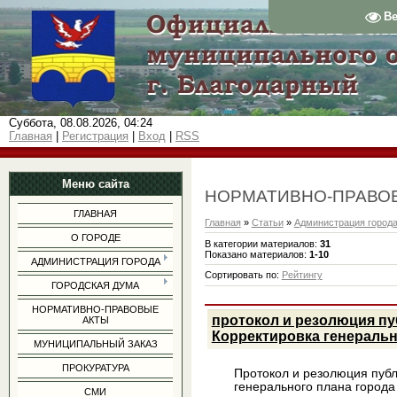
В
Суббота, 08.08.2026, 04:24
Главная
|
Регистрация
|
Вход
|
RSS
Меню сайта
НОРМАТИВНО-ПРАВО
ГЛАВНАЯ
Главная
»
Статьи
»
Администрация город
О ГОРОДЕ
В категории материалов
:
31
Показано материалов
:
1-10
АДМИНИСТРАЦИЯ ГОРОДА
Сортировать по
:
Рейтингу
ГОРОДСКАЯ ДУМА
НОРМАТИВНО-ПРАВОВЫЕ
протокол и резолюция п
АКТЫ
Корректировка генеральн
МУНИЦИПАЛЬНЫЙ ЗАКАЗ
ПРОКУРАТУРА
Протокол и резолюция пуб
генерального плана города
СМИ