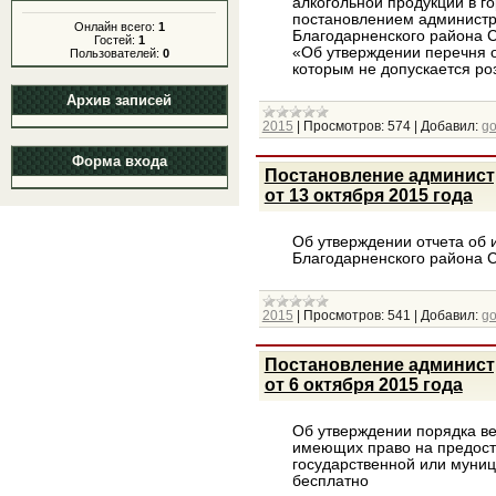
алкогольной продукции в г
постановлением администр
Онлайн всего:
1
Благодарненского района С
Гостей:
1
«Об утверждении перечня о
Пользователей:
0
которым не допускается ро
Архив записей
2015
|
Просмотров:
574
|
Добавил:
g
Форма входа
Постановление админист
от 13 октября 2015 года
Об утверждении отчета об 
Благодарненского района С
2015
|
Просмотров:
541
|
Добавил:
g
Постановление админист
от 6 октября 2015 года
Об утверждении порядка ве
имеющих право на предост
государственной или муниц
бесплатно