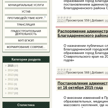
образования город Благода
постановлением администр
МУНИЦИПАЛЬНЫЕ УСЛУГИ
Благодарненского района С
УСТАВ
ПРОТИВОДЕЙСТВИЕ КОРР...
2015
|
Просмотров:
559
|
Добавил:
g
ТРАНСЛЯЦИЯ
Распоряжение администр
ГРАДОСТРОИТЕЛЬНАЯ
ДЕЯТЕЛЬНОСТЬ
Благодарненского района
МУП БГЖЭП
О назначении публичных с
ФОРМИРОВАНИЕ СОВРЕМЕ...
Благодарненской городско
образования город Благод
Ставропольского края на 2
Категории раздела
годов»
2015
[17]
2014
[32]
2015
|
Просмотров:
568
|
Добавил:
g
2013
[31]
2012
[15]
Постановление админист
2011
[1]
от 16 октября 2015 года
2016
[29]
2017
[22]
О внесении изменений в Пр
образовательных, медицинс
Статистика
массового скопления, где 