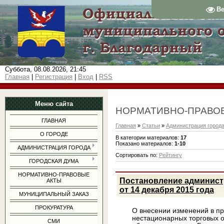
В
Суббота, 08.08.2026, 21:45
Главная
|
Регистрация
|
Вход
|
RSS
Меню сайта
НОРМАТИВНО-ПРАВО
ГЛАВНАЯ
Главная
»
Статьи
»
Администрация город
О ГОРОДЕ
В категории материалов
:
17
Показано материалов
:
1-10
АДМИНИСТРАЦИЯ ГОРОДА
Сортировать по
:
Рейтингу
ГОРОДСКАЯ ДУМА
НОРМАТИВНО-ПРАВОВЫЕ
Постановление админист
АКТЫ
от 14 декабря 2015 года
МУНИЦИПАЛЬНЫЙ ЗАКАЗ
ПРОКУРАТУРА
О внесении изменений в 
нестационарных торговых 
СМИ