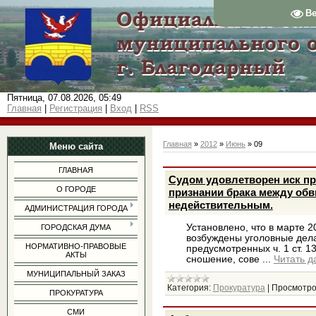
В
Пятница, 07.08.2026, 05:49
Главная
|
Регистрация
|
Вход
|
RSS
Главная
»
2012
»
Июнь
»
09
Меню сайта
ГЛАВНАЯ
Судом удовлетворен иск пр
О ГОРОДЕ
признании брака между об
недействительным.
АДМИНИСТРАЦИЯ ГОРОДА
Установлено, что в марте 2
ГОРОДСКАЯ ДУМА
возбуждены уголовные дела
НОРМАТИВНО-ПРАВОВЫЕ
предусмотренных ч. 1 ст. 134
АКТЫ
сношение, сове
...
Читать д
МУНИЦИПАЛЬНЫЙ ЗАКАЗ
Категория:
Прокуратура
|
Просмотро
ПРОКУРАТУРА
СМИ