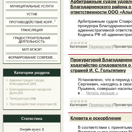
Арбитражным судом удовле
Благодарненского района о
МУНИЦИПАЛЬНЫЕ УСЛУГИ
ответственности ООО «Аль
УСТАВ
Арбитражным судом Ставро
ПРОТИВОДЕЙСТВИЕ КОРР...
прокурора Благодарненског
административной ответстве
ТРАНСЛЯЦИЯ
Кодекса РФ об администра
ГРАДОСТРОИТЕЛЬНАЯ
ДЕЯТЕЛЬНОСТЬ
Категория:
Прокуратура
|
Просмотро
МУП БГЖЭП
ФОРМИРОВАНИЕ СОВРЕМЕ...
Прокуратурой Благодарненс
ходатайство следователя о
стражей И. С. Гольтяпину
Категории раздела
Установлено, что в период 
Администрация города
Благодарный
Сергеевич, находясь в свое
[297]
Пушкина, совершал насильс
Благодарненская городская
в
...
Читать дальше »
Дума
[97]
Прокуратура
[198]
Противодействие коррупции
[0]
Категория:
Прокуратура
|
Просмотро
Клевета и оскорбление
Статистика
В соответствии с принятыми
Онлайн всего:
1
Федеральными законами № 3