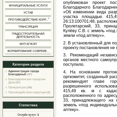
опубликован проект пос
МУНИЦИПАЛЬНЫЕ УСЛУГИ
Благодарного Благодарне
«Об изменении вида разр
УСТАВ
участка площадью 415,
ПРОТИВОДЕЙСТВИЕ КОРР...
26:13:100701:48, расположе
Пролетарский, 33, прин
ТРАНСЛЯЦИЯ
Кулёву С.В. с земель «под
ГРАДОСТРОИТЕЛЬНАЯ
земли «под аптеку»».
ДЕЯТЕЛЬНОСТЬ
2. В установленный для по
МУП БГЖЭП
проекту постановления не 
ФОРМИРОВАНИЕ СОВРЕМЕ...
3. Рекомендаций независ
органов местного самоупр
поступило.
Категории раздела
Администрация города
4. На основании проток
Благодарный
[297]
оргкомитет, созданный рас
Благодарненская городская
рекомендует главе го
Дума
[97]
разрешенного использов
Прокуратура
[198]
415,49 кв. м с кадаст
Противодействие коррупции
[0]
расположенного по адресу:
33, принадлежащего на 
земель «под индивидуаль
Статистика
аптеку».
Онлайн всего:
1