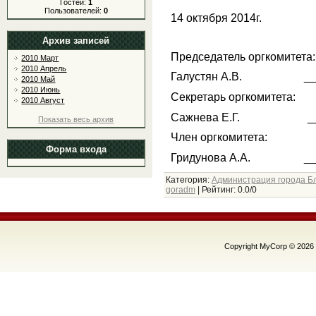
Гостей:
1
Пользователей:
0
14 октября 2014г.
Архив записей
Председатель оргкомитета:
2010 Март
2010 Апрель
Галустян А.В. _
2010 Май
2010 Июнь
Секретарь оргкомитета:
2010 Август
Сажнева Е.Г. _
Показать весь архив
Член оргкомитета:
Форма входа
Гридунова А.А. 
Категория
:
Администрация города Б
goradm
|
Рейтинг
:
0.0
/
0
Copyright MyCorp © 2026