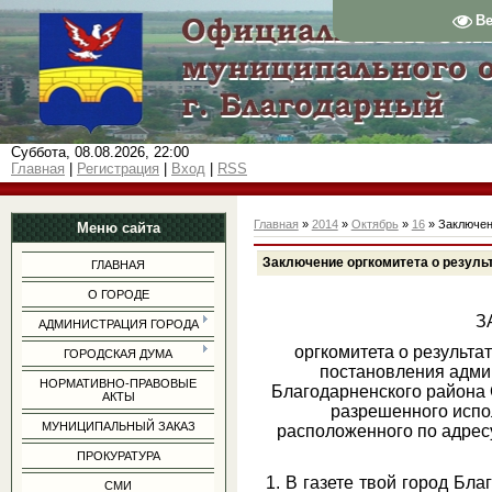
В
Суббота, 08.08.2026, 22:00
Главная
|
Регистрация
|
Вход
|
RSS
Главная
»
2014
»
Октябрь
»
16
» Заключен
Меню сайта
Заключение оргкомитета о резуль
ГЛАВНАЯ
О ГОРОДЕ
З
АДМИНИСТРАЦИЯ ГОРОДА
оргкомитета о результа
ГОРОДСКАЯ ДУМА
постановления адми
НОРМАТИВНО-ПРАВОВЫЕ
Благодарненского района 
АКТЫ
разрешенного испо
МУНИЦИПАЛЬНЫЙ ЗАКАЗ
расположенного по адресу
ПРОКУРАТУРА
1. В газете твой город Бл
СМИ