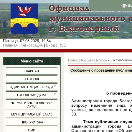
В
Пятница, 07.08.2026, 19:54
Главная
|
Регистрация
|
Вход
|
RSS
Главная
»
2014
»
Октябрь
»
3
» Сообщение
Меню сайта
Сообщение о проведении публичны
ГЛАВНАЯ
О ГОРОДЕ
АДМИНИСТРАЦИЯ ГОРОДА
о проведен
ГОРОДСКАЯ ДУМА
Администрация города Благо
НОРМАТИВНО-ПРАВОВЫЕ
вопросу изменения вида ра
АКТЫ
участка, расположенного по а
33.
МУНИЦИПАЛЬНЫЙ ЗАКАЗ
Тема публичных слуш
ПРОКУРАТУРА
администрации города Бл
Ставропольского края «Об из
СМИ