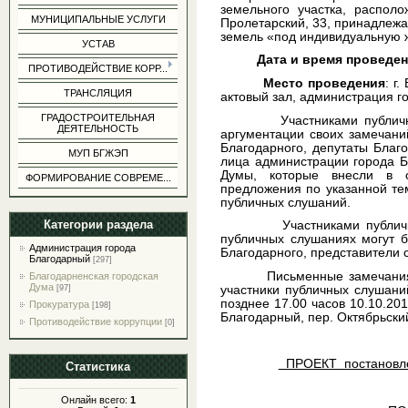
земельного участка, располо
МУНИЦИПАЛЬНЫЕ УСЛУГИ
Пролетарский, 33, принадлежа
земель «под индивидуальную ж
УСТАВ
Дата и время проведе
ПРОТИВОДЕЙСТВИЕ КОРР...
Место проведения
: г
ТРАНСЛЯЦИЯ
актовый зал, администрация г
ГРАДОСТРОИТЕЛЬНАЯ
Участниками публичных 
ДЕЯТЕЛЬНОСТЬ
аргументации своих замечани
Благодарного, депутаты Благ
МУП БГЖЭП
лица администрации города Б
Думы, которые внесли в 
ФОРМИРОВАНИЕ СОВРЕМЕ...
предложения по указанной те
публичных слушаний.
Категории раздела
Участниками публичных 
публичных слушаниях могут б
Администрация города
Благодарного, представители
Благодарный
[297]
Письменные замечания и п
Благодарненская городская
Дума
участники публичных слушани
[97]
позднее 17.00 часов 10.10.201
Прокуратура
[198]
Благодарный, пер. Октябрьский,
Противодействие коррупции
[0]
ПРОЕКТ постановле
Статистика
Онлайн всего:
1