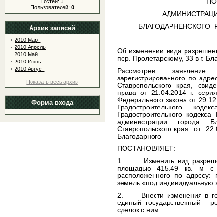
ПО
Гостей:
1
Пользователей:
0
АДМИНИСТРАЦИ
БЛАГОДАРНЕНСКОГО 
Архив записей
г. Благо
2010 Март
2010 Апрель
Об изменении вида разрешенн
2010 Май
пер. Пролетарскому, 33 в г. Б
2010 Июнь
2010 Август
Рассмотрев заявление
зарегистрированного по адрес
Показать весь архив
Ставропольского края, свиде
права от 21.04.2014 г. сери
Федерального закона от 29.12
Форма входа
Градостроительного коде
Градостроительного кодекса
администрации города Бл
Ставропольского края от 22.
Благодарного
ПОСТАНОВЛЯЕТ:
1. Изменить вид разрешенн
площадью 415,49 кв. м с к
расположенного по адресу: г
земель «под индивидуальную ж
2. Внести изменения в гос
единый государственный ре
сделок с ним.