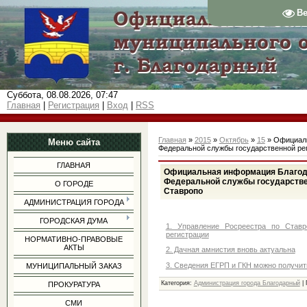
В
Суббота, 08.08.2026, 07:47
Главная
|
Регистрация
|
Вход
|
RSS
Главная
»
2015
»
Октябрь
»
15
» Официаль
Меню сайта
Федеральной службы государственной рег
ГЛАВНАЯ
Официальная информация Благода
Федеральной службы государствен
О ГОРОДЕ
Ставропо
АДМИНИСТРАЦИЯ ГОРОДА
ГОРОДСКАЯ ДУМА
1. Управление Росреестра по Ставр
регистрации
НОРМАТИВНО-ПРАВОВЫЕ
АКТЫ
2. Дачная амнистия вновь актуальна
3. Сведения ЕГРП и ГКН можно получит
МУНИЦИПАЛЬНЫЙ ЗАКАЗ
Категория
:
Администрация города Благодарный
|
ПРОКУРАТУРА
СМИ