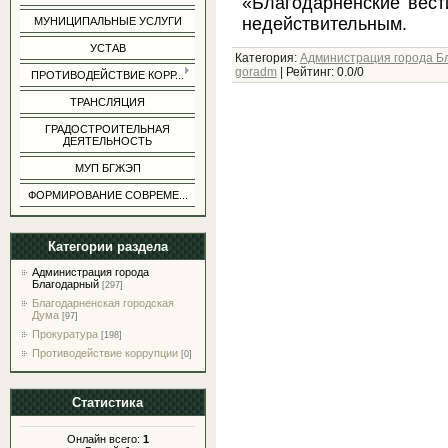
«Благодарненские вести
недействительным.
МУНИЦИПАЛЬНЫЕ УСЛУГИ
УСТАВ
Категория
:
Администрация города Б
goradm
|
Рейтинг
:
0.0
/
0
ПРОТИВОДЕЙСТВИЕ КОРР...
ТРАНСЛЯЦИЯ
ГРАДОСТРОИТЕЛЬНАЯ
ДЕЯТЕЛЬНОСТЬ
МУП БГЖЭП
ФОРМИРОВАНИЕ СОВРЕМЕ...
Категории раздела
Администрация города
Благодарный
[297]
Благодарненская городская
Дума
[97]
Прокуратура
[198]
Противодействие коррупции
[0]
Статистика
Онлайн всего:
1