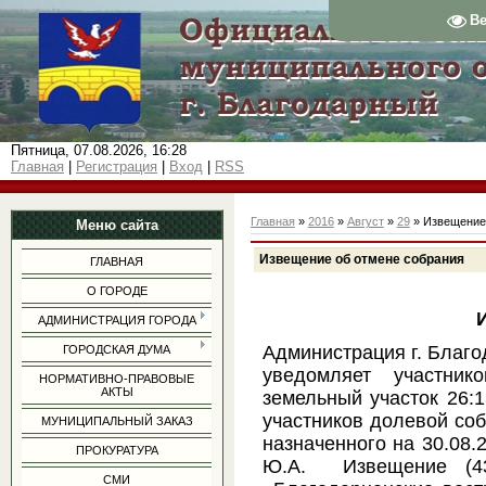
В
Пятница, 07.08.2026, 16:28
Главная
|
Регистрация
|
Вход
|
RSS
Главная
»
2016
»
Август
»
29
» Извещение
Меню сайта
Извещение об отмене собрания
ГЛАВНАЯ
О ГОРОДЕ
АДМИНИСТРАЦИЯ ГОРОДА
Администрация г. Благо
ГОРОДСКАЯ ДУМА
уведомляет участник
НОРМАТИВНО-ПРАВОВЫЕ
АКТЫ
земельный участок 26:1
участников долевой соб
МУНИЦИПАЛЬНЫЙ ЗАКАЗ
назначенного на 30.08.
ПРОКУРАТУРА
Ю.А. Извещение (435
СМИ