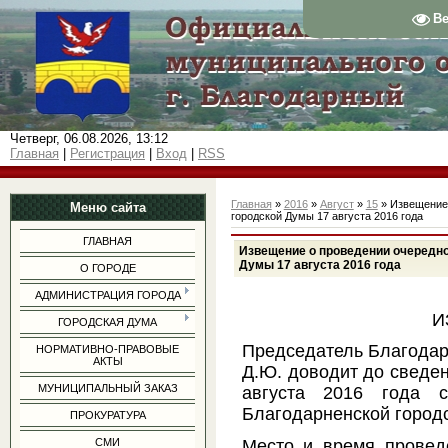
В
Четверг, 06.08.2026, 13:12
Главная
|
Регистрация
|
Вход
|
RSS
Главная
»
2016
»
Август
»
15
» Извещение 
Меню сайта
городской Думы 17 августа 2016 года
ГЛАВНАЯ
Извещение о проведении очередно
Думы 17 августа 2016 года
О ГОРОДЕ
АДМИНИСТРАЦИЯ ГОРОДА
И
ГОРОДСКАЯ ДУМА
Председатель Благодар
НОРМАТИВНО-ПРАВОВЫЕ
АКТЫ
Д.Ю. доводит до сведен
МУНИЦИПАЛЬНЫЙ ЗАКАЗ
августа 2016 года с
Благодарненской город
ПРОКУРАТУРА
Место и время проведе
СМИ