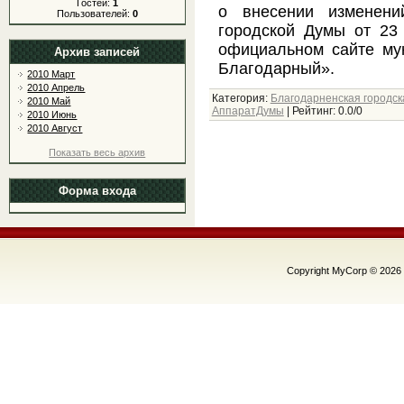
Гостей:
1
о внесении изменени
Пользователей:
0
городской Думы от 23
официальном сайте му
Архив записей
Благодарный».
2010 Март
2010 Апрель
Категория
:
Благодарненская городск
2010 Май
АппаратДумы
|
Рейтинг
:
0.0
/
0
2010 Июнь
2010 Август
Показать весь архив
Форма входа
Copyright MyCorp © 2026