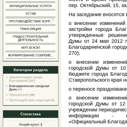
пер. Октябрьский, 15, за
МУНИЦИПАЛЬНЫЕ УСЛУГИ
На заседание вносятся 
УСТАВ
ПРОТИВОДЕЙСТВИЕ КОРР...
о внесении изменений
застройки города Благ
ТРАНСЛЯЦИЯ
утвержденные решени
ГРАДОСТРОИТЕЛЬНАЯ
ДЕЯТЕЛЬНОСТЬ
Думы от 24 мая 2012 
Благодарненской город
МУП БГЖЭП
270);
ФОРМИРОВАНИЕ СОВРЕМЕ...
о внесении изменени
городской Думы от 1
Категории раздела
бюджете города Благод
Администрация города
Ставропольского края н
Благодарный
[297]
Благодарненская городская
о переносе праздновани
Дума
[97]
Прокуратура
[198]
о внесении изменени
Противодействие коррупции
[0]
городской Думы от 12
учреждении периодическ
Статистика
информации - ин
«Официальный Благода
Онлайн всего:
1