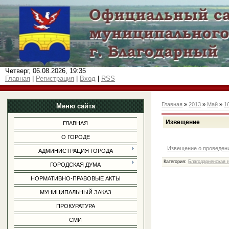
Четверг, 06.08.2026, 19:35
Главная
|
Регистрация
|
Вход
|
RSS
Главная
»
2013
»
Май
»
1
Меню сайта
Извещение
ГЛАВНАЯ
О ГОРОДЕ
Извещение о проведени
АДМИНИСТРАЦИЯ ГОРОДА
Категория
:
Благодарненская 
ГОРОДСКАЯ ДУМА
НОРМАТИВНО-ПРАВОВЫЕ АКТЫ
МУНИЦИПАЛЬНЫЙ ЗАКАЗ
ПРОКУРАТУРА
СМИ