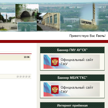
Приветствую Вас
Гость
!
Баннер ГМУ АУ"СК"
13:36
Баннер МБУК"ГКС"
Интернет приёмная