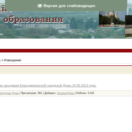
Версия для слабовидящих
6
» Извещение
и заседания Благодарненской городской Думы 24.05.2013 года.
городская Дума
|
Просмотров
: 561 |
Добавил
:
АппаратДумы
|
Рейтинг
:
0.0
/
0