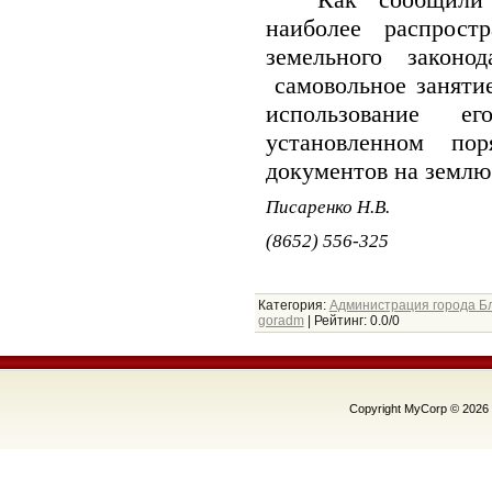
наиболее распрост
земельного законо
самовольное занятие
использование 
установленном пор
документов на землю
Писаренко Н.В.
(8652) 556-325
Категория
:
Администрация города Б
goradm
|
Рейтинг
:
0.0
/
0
Copyright MyCorp © 2026