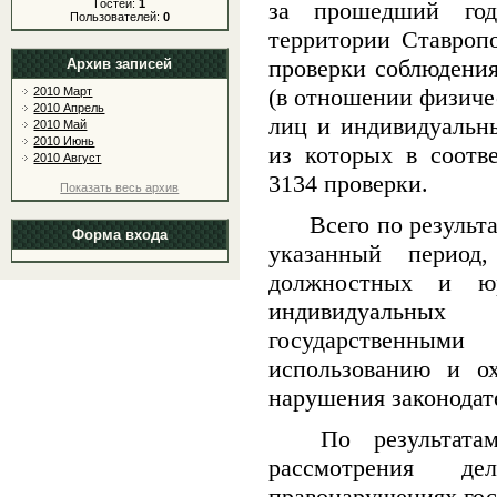
Гостей:
1
за прошедший го
Пользователей:
0
территории Ставропо
проверки соблюдения
Архив записей
(в отношении физиче
2010 Март
2010 Апрель
лиц и индивидуальны
2010 Май
2010 Июнь
из которых в соотв
2010 Август
3134 проверки.
Показать весь архив
Всего по результ
Форма входа
указанный период,
должностных и ю
индивидуальн
государственн
использованию и о
нарушения законодат
По результата
рассмотрения де
правонарушениях го