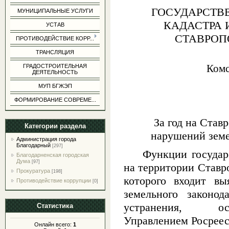
ГОСУДАРСТВЕ
МУНИЦИПАЛЬНЫЕ УСЛУГИ
КАДАСТРА 
УСТАВ
СТАВРОП
ПРОТИВОДЕЙСТВИЕ КОРР...
ТРАНСЛЯЦИЯ
Комс
ГРАДОСТРОИТЕЛЬНАЯ
ДЕЯТЕЛЬНОСТЬ
МУП БГЖЭП
ФОРМИРОВАНИЕ СОВРЕМЕ...
Пресс
За год на Став
Категории раздела
нарушений земе
Администрация города
Благодарный
[297]
Функции государ
Благодарненская городская
Дума
[97]
на территории Ставро
Прокуратура
[198]
которого входит в
Противодействие коррупции
[0]
земельного законод
устранения, ос
Статистика
Управлением Росреес
Онлайн всего:
1