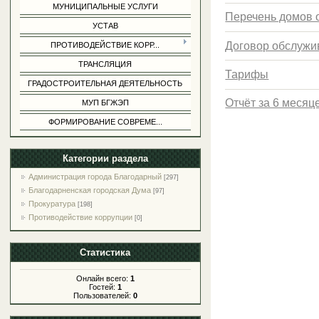
МУНИЦИПАЛЬНЫЕ УСЛУГИ
Перечень домов
УСТАВ
Договор обслужи
ПРОТИВОДЕЙСТВИЕ КОРР...
ТРАНСЛЯЦИЯ
Тарифы
ГРАДОСТРОИТЕЛЬНАЯ ДЕЯТЕЛЬНОСТЬ
Отчёт за 6 месяц
МУП БГЖЭП
ФОРМИРОВАНИЕ СОВРЕМЕ...
Категории раздела
Администрация города Благодарный
[297]
Благодарненская городская Дума
[97]
Прокуратура
[198]
Противодействие коррупции
[0]
Статистика
Онлайн всего:
1
Гостей:
1
Пользователей:
0