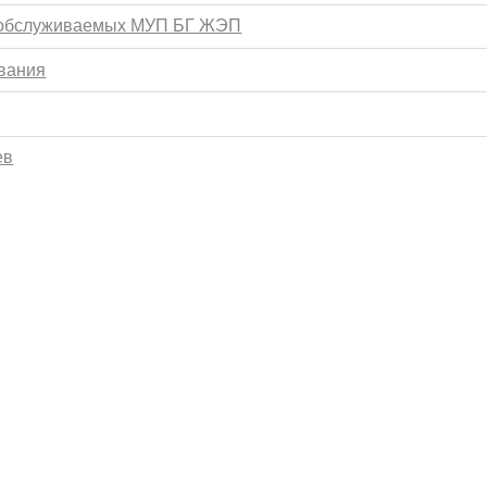
 обслуживаемых МУП БГ ЖЭП
вания
ев