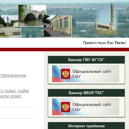
Приветствую Вас
Гость
!
Баннер ГМУ АУ"СК"
утверждении
в
го дома, найм
Баннер МБУК"ГКС"
рном доме,
Интернет приёмная