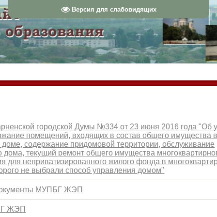
Версия для слабовидящих
рненской городской Думы №334 от 23 июня 2016 года "Об 
ржание помещений, входящих в состав общего имущества 
 доме, содержание придомовой территории, обслуживание
о дома, текущий ремонт общего имущества многоквартирно
я для неприватизированного жилого фонда в многокварти
торого не выбрали способ управления домом"
документы МУПБГ ЖЭП
БГ ЖЭП