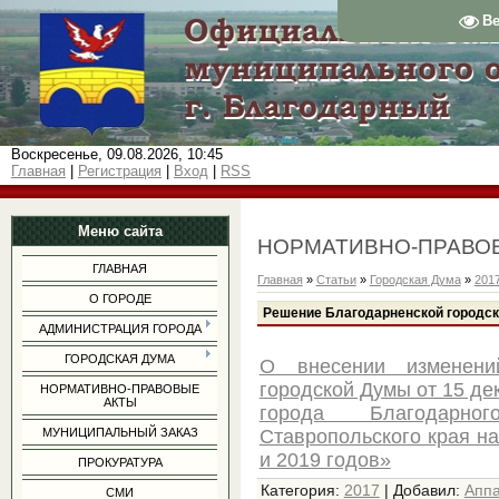
В
Воскресенье, 09.08.2026, 10:45
Главная
|
Регистрация
|
Вход
|
RSS
Меню сайта
НОРМАТИВНО-ПРАВО
ГЛАВНАЯ
Главная
»
Статьи
»
Городская Дума
»
201
О ГОРОДЕ
Решение Благодарненской городск
АДМИНИСТРАЦИЯ ГОРОДА
ГОРОДСКАЯ ДУМА
О внесении изменени
городской Думы от 15 де
НОРМАТИВНО-ПРАВОВЫЕ
АКТЫ
города Благодарног
Ставропольского края на
МУНИЦИПАЛЬНЫЙ ЗАКАЗ
и 2019 годов»
ПРОКУРАТУРА
Категория
:
2017
|
Добавил
:
Апп
СМИ