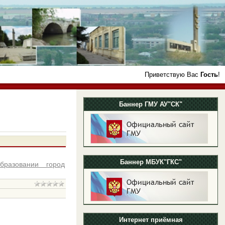
Приветствую Вас
Гость
!
Баннер ГМУ АУ"СК"
Баннер МБУК"ГКС"
бразовании город
Интернет приёмная