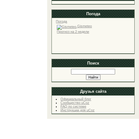
Погода
Погода
Gismeteo
Прогноз на 2 недели
Поиск
Друзья сайта
Официальный блог
Сообщество uCoz
FAQ по системе
Инструкции для uCoz