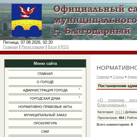
Пятница, 07.08.2026, 02:20
Главная
|
Регистрация
|
Вход
|
RSS
Меню сайта
НОРМАТИВНО
ГЛАВНАЯ
Главная
»
Статьи
»
Админ
О ГОРОДЕ
Постановление админ
АДМИНИСТРАЦИЯ ГОРОДА
ГОРОДСКАЯ ДУМА
«О порядке орга
Благодарный»
НОРМАТИВНО-ПРАВОВЫЕ АКТЫ
Категория
:
2017
|
Добави
МУНИЦИПАЛЬНЫЙ ЗАКАЗ
Просмотров
:
464
|
Рейти
ПРОКУРАТУРА
Всего комментариев
:
0
СМИ