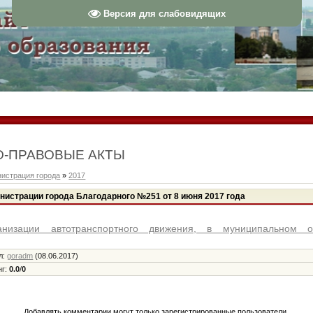
Версия для слабовидящих
-ПРАВОВЫЕ АКТЫ
истрация города
»
2017
истрации города Благодарного №251 от 8 июня 2017 года
низации автотранспортного движения, в муниципальном о
л
:
goradm
(08.06.2017)
нг
:
0.0
/
0
Добавлять комментарии могут только зарегистрированные пользователи.