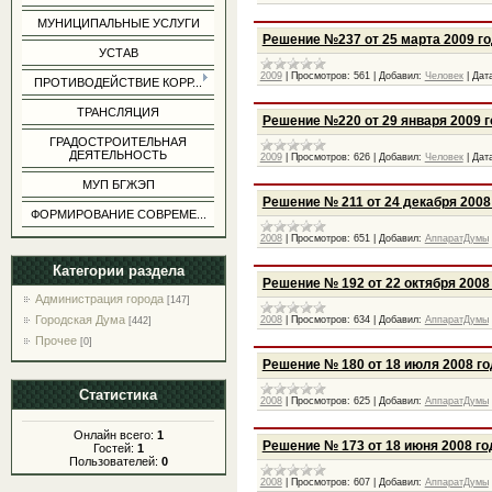
МУНИЦИПАЛЬНЫЕ УСЛУГИ
Решение №237 от 25 марта 2009 г
УСТАВ
2009
|
Просмотров:
561
|
Добавил:
Человек
|
Дат
ПРОТИВОДЕЙСТВИЕ КОРР...
ТРАНСЛЯЦИЯ
Решение №220 от 29 января 2009 
ГРАДОСТРОИТЕЛЬНАЯ
ДЕЯТЕЛЬНОСТЬ
2009
|
Просмотров:
626
|
Добавил:
Человек
|
Дат
МУП БГЖЭП
Решение № 211 от 24 декабря 2008
ФОРМИРОВАНИЕ СОВРЕМЕ...
2008
|
Просмотров:
651
|
Добавил:
АппаратДумы
Категории раздела
Решение № 192 от 22 октября 2008
Администрация города
[147]
Городская Дума
2008
|
Просмотров:
634
|
Добавил:
АппаратДумы
[442]
Прочее
[0]
Решение № 180 от 18 июля 2008 го
Статистика
2008
|
Просмотров:
625
|
Добавил:
АппаратДумы
Онлайн всего:
1
Решение № 173 от 18 июня 2008 го
Гостей:
1
Пользователей:
0
2008
|
Просмотров:
607
|
Добавил:
АппаратДумы