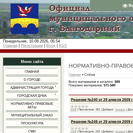
В
Понедельник, 10.08.2026, 05:54
Главная
|
Регистрация
|
Вход
|
RSS
Меню сайта
НОРМАТИВНО-ПРАВО
ГЛАВНАЯ
Главная
»
Статьи
О ГОРОДЕ
Всего материалов в каталоге
:
589
Показано материалов
:
571-580
АДМИНИСТРАЦИЯ ГОРОДА
ГОРОДСКАЯ ДУМА
Решение №240 от 29 апреля 2009 
НОРМАТИВНО-ПРАВОВЫЕ
АКТЫ
2009
|
Просмотров:
561
|
Добавил:
Человек
|
Дат
МУНИЦИПАЛЬНЫЙ ЗАКАЗ
Решение №248 от 29 апреля 2009 
ПРОКУРАТУРА
СМИ
2009
|
Просмотров:
552
|
Добавил:
Человек
|
Дат